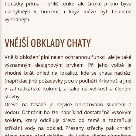
tloušťky prkna – příliš tenké, ale široké prkno bývá
náchylnější k borcení, i když může být finančně
výhodnější.
VNĚJŠÍ OBKLADY CHATY
Vnější obložení plní nejen ochrannou funkci, ale je také
významným designovým prvkem. Při jeho volbě je
vhodné brát ohled na lokalitu, kde se chata nachází
(například jiné požadavky jsou v podhůří Krkonoš a jiné
v zahrádkářské kolonii), a také na velikost a členění
stavby.
Dřevo na fasádě je nejvíce ohrožováno sluncem a
vodou. Ochránit ho lze například dostatečně vysokým
soklem, který odděluje dřevo od země a zabraňuje
stříkání vody na obklad. Přesahy střechy pak chrání
dřevo nejen před deštěm, ale i před silným slunečním