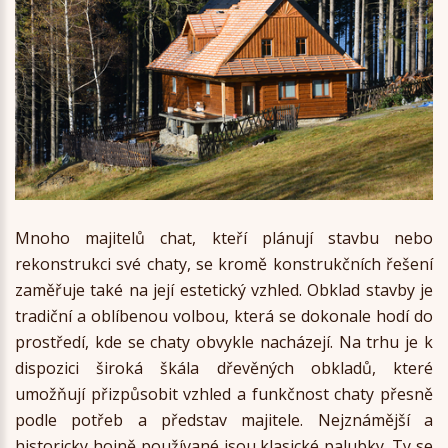
Mnoho majitelů chat, kteří plánují stavbu nebo
rekonstrukci své chaty, se kromě konstrukčních řešení
zaměřuje také na její estetický vzhled. Obklad stavby je
tradiční a oblíbenou volbou, která se dokonale hodí do
prostředí, kde se chaty obvykle nacházejí. Na trhu je k
dispozici široká škála dřevěných obkladů, které
umožňují přizpůsobit vzhled a funkčnost chaty přesně
podle potřeb a představ majitele. Nejznámější a
historicky hojně používané jsou klasické palubky. Ty se